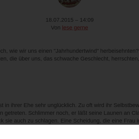
18.07.2015 – 14:09
Von
lese gerne
och, wie wir uns einen "Jahrhundertwind" herbeisehnten? E
ten, die über uns, das schwache Geschlecht, herrschten
st in ihrer Ehe sehr unglücklich. Zu oft wird ihr Selbstb
 getreten. Schlimmer noch, er läßt seine Launen an Cl
ck sie auch zu schlagen. Eine Scheidung, die eine Frau in
 muss Clara zu einem Trick greifen. Sie muss Gerhard e
ten wenn auch noch Zeugen im Haus sind. Und so begin