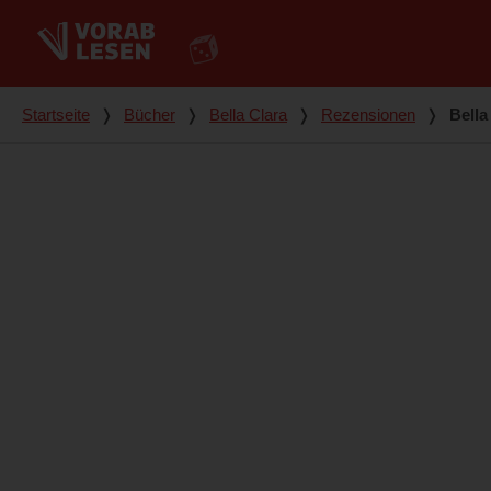
Du bist hier
Startseite
❭
Bücher
❭
Bella Clara
❭
Rezensionen
❭
Bella