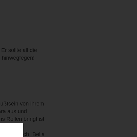
r sollte all die
, hinwegfegen!
ewußtsein von ihrem
ara aus und
s Rollen bringt ist
ine Affäre
nt das Buch "Bella