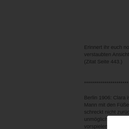
Erinnert ihr euch n
verstaubten Ansich
(Zitat Seite 443.)
**********************
Berlin 1906: Clara i
Mann mit den Füßen
schreckt nicht zurü
unmöglich. Deshalb
vorspielen. Am bes