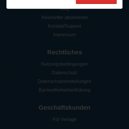
So funktioniert‘s
FAQ
Newsletter abonnieren
Kontakt/Support
Impressum
Rechtliches
Nutzungsbedingungen
Datenschutz
Datenschutzeinstellungen
Barrierefreiheitserklärung
Geschäftskunden
Für Verlage