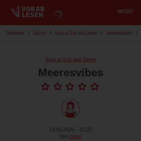
MENÜ
Hauptmenü
Du bist hier
Startseite
❭
Bücher
❭
Born of Salt and Storm
❭
Leseeindrücke
❭
Born of Salt and Storm
Meeresvibes
13.03.2026 – 12:25
Von
cariel