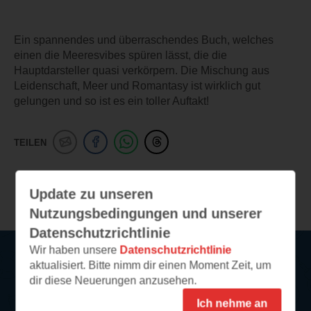
Ein spannendes und überraschendes Buch, welches
einen die Meeresvibes spüren lässt, die die
Hauptdarsteller quasi verkörpern. Die Mischung aus
Leidenschaft, Meer und Romantasy ist wirklich gut
gelungen und so ist es ein toller Auftakt!
TEILEN
Weitere Leseeindrücke
Update zu unseren
Nutzungsbedingungen und unserer
Datenschutzrichtlinie
Wir haben unsere
Datenschutzrichtlinie
aktualisiert. Bitte nimm dir einen Moment Zeit, um
Service
dir diese Neuerungen anzusehen.
Ich nehme an