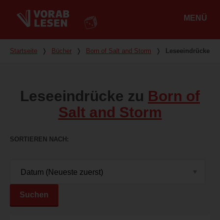
MENÜ
Hauptmenü
Du bist hier
Startseite
❭
Bücher
❭
Born of Salt and Storm
❭
Leseeindrücke
Leseeindrücke zu
Born of
Salt and Storm
SORTIEREN NACH
Suchen