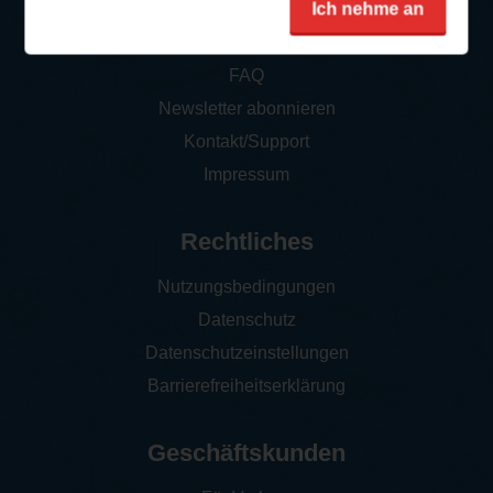
Ich nehme an
So funktioniert‘s
FAQ
Newsletter abonnieren
Kontakt/Support
Impressum
Rechtliches
Nutzungsbedingungen
Datenschutz
Datenschutzeinstellungen
Barrierefreiheitserklärung
Geschäftskunden