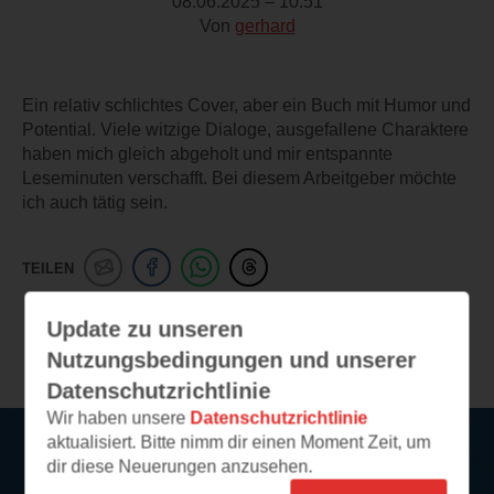
08.06.2025 – 10:51
Von
gerhard
Ein relativ schlichtes Cover, aber ein Buch mit Humor und
Potential. Viele witzige Dialoge, ausgefallene Charaktere
haben mich gleich abgeholt und mir entspannte
Leseminuten verschafft. Bei diesem Arbeitgeber möchte
ich auch tätig sein.
TEILEN
Update zu unseren
Weitere Leseeindrücke
Nutzungsbedingungen und unserer
Datenschutzrichtlinie
Wir haben unsere
Datenschutzrichtlinie
aktualisiert. Bitte nimm dir einen Moment Zeit, um
dir diese Neuerungen anzusehen.
Service