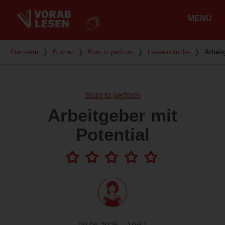
MENÜ
Hauptmenü
Du bist hier
Startseite
❭
Bücher
❭
Born to perform
❭
Leseeindrücke
❭
Arbeit
Born to perform
Arbeitgeber mit
Potential