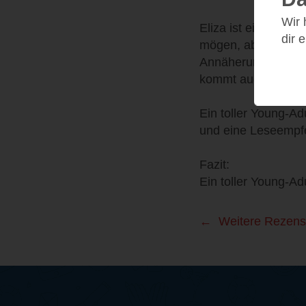
Wir
Eliza ist ein Chara
dir 
mögen, aber dadurch
Annäherung zwische
kommt auch der Hum
Ein toller Young-A
und eine Leseempfe
Fazit:
Ein toller Young-A
Weitere Rezens