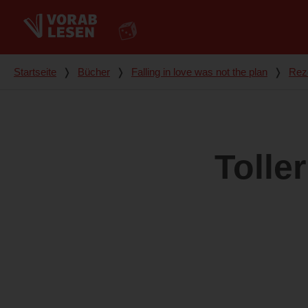
Du bist hier
Startseite
❭
Bücher
❭
Falling in love was not the plan
❭
Rez
Tolle