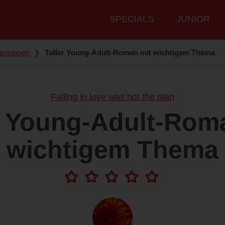
Hauptmenü
SPECIALS
JUNIOR
ensionen
❭
Toller Young-Adult-Roman mit wichtigem Thema
Falling in love was not the plan
r Young-Adult-Rom
wichtigem Thema