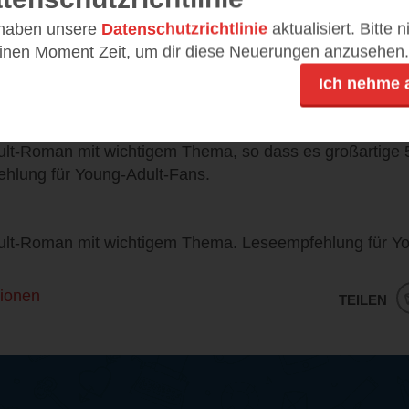
 haben unsere
Datenschutzrichtlinie
aktualisiert. Bitte 
kter mit Ecken und Kanten, der es einem nicht immer leic
einen Moment Zeit, um dir diese Neuerungen anzusehen.
 eben auch realistisch dargestellt und beschrieben wor
n ihr und Len erfolgt authentisch und gefühlvoll. Nebe
Ich nehme 
or nicht zu kurz. Die Nebencharaktere runden die Gesc
dult-Roman mit wichtigem Thema, so dass es großartige 5
hlung für Young-Adult-Fans.
dult-Roman mit wichtigem Thema. Leseempfehlung für Y
ionen
TEILEN