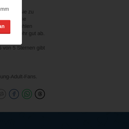
nimm
ht macht sie zu
den ist. Die
n den Gefühlen
an
hichte sehr gut ab.
 von 5 Sternen gibt
oung-Adult-Fans.