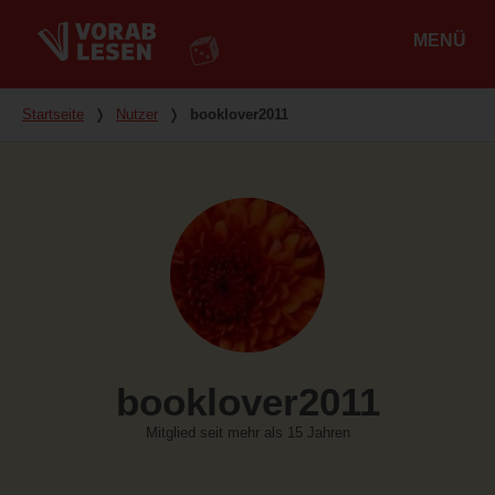
MENÜ
Hauptmenü
Du bist hier
Startseite
❭
Nutzer
❭
booklover2011
booklover2011
Mitglied seit mehr als 15 Jahren