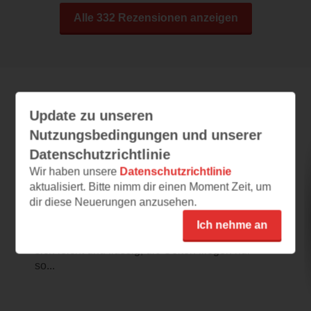
Alle 332 Rezensionen anzeigen
Leseeindrücke
Update zu unseren
Nutzungsbedingungen und unserer
Datenschutzrichtlinie
Die Sprache der Drachen
Wir haben unsere
Datenschutzrichtlinie
aktualisiert. Bitte nimm dir einen Moment Zeit, um
26.05.2025 – 20:35
dir diese Neuerungen anzusehen.
Fesselnder Einstieg
Ich nehme an
Der bildhafte und fesselnde Schreibstil liest
sich leicht und flüssig, die Seiten fliegen nur
so...