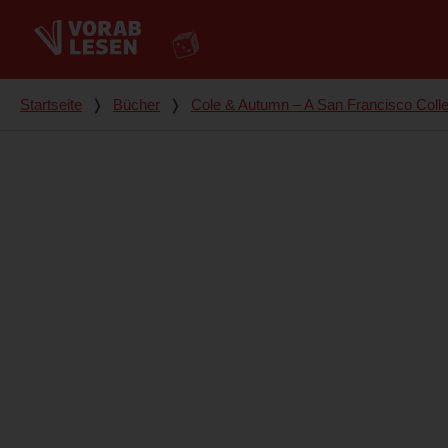
Du bist hier
Startseite
❭
Bücher
❭
Cole & Autumn – A San Francisco Col