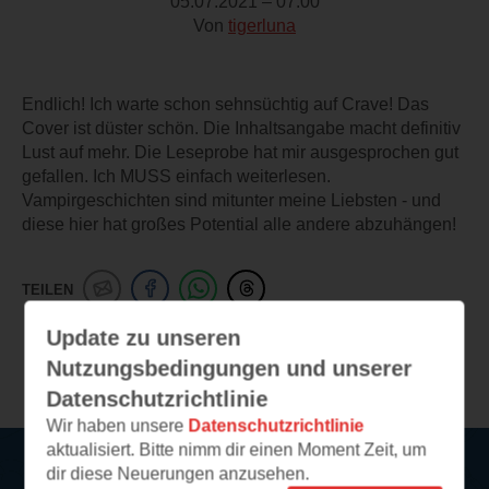
05.07.2021 – 07:00
Von
tigerluna
Endlich! Ich warte schon sehnsüchtig auf Crave! Das
Cover ist düster schön. Die Inhaltsangabe macht definitiv
Lust auf mehr. Die Leseprobe hat mir ausgesprochen gut
gefallen. Ich MUSS einfach weiterlesen.
Vampirgeschichten sind mitunter meine Liebsten - und
diese hier hat großes Potential alle andere abzuhängen!
TEILEN
Update zu unseren
Weitere Leseeindrücke
Nutzungsbedingungen und unserer
Datenschutzrichtlinie
Wir haben unsere
Datenschutzrichtlinie
aktualisiert. Bitte nimm dir einen Moment Zeit, um
dir diese Neuerungen anzusehen.