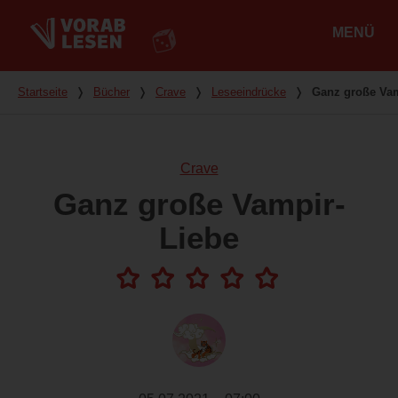
MENÜ
Hauptmenü
Du bist hier
Startseite
❭
Bücher
❭
Crave
❭
Leseeindrücke
❭
Ganz große Vam
Crave
Ganz große Vampir-
Liebe