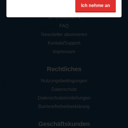
Service
Ich nehme an
So funktioniert‘s
FAQ
Newsletter abonnieren
Kontakt/Support
Impressum
Rechtliches
Nutzungsbedingungen
Datenschutz
Datenschutzeinstellungen
Barrierefreiheitserklärung
Geschäftskunden