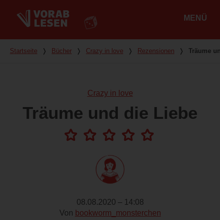
MENÜ
Hauptmenü
Du bist hier
Startseite
❭
Bücher
❭
Crazy in love
❭
Rezensionen
❭
Träume un
Crazy in love
Träume und die Liebe
08.08.2020 – 14:08
Von
bookworm_monsterchen