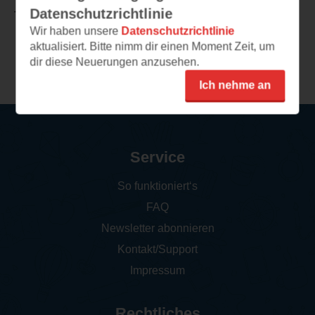
Datenschutzrichtlinie
TEILEN
Wir haben unsere
Datenschutzrichtlinie
aktualisiert. Bitte nimm dir einen Moment Zeit, um
Weitere Rezensionen
dir diese Neuerungen anzusehen.
Ich nehme an
Service
So funktioniert‘s
FAQ
Newsletter abonnieren
Kontakt/Support
Impressum
Rechtliches