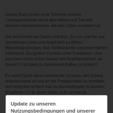
Dieses Buch ist der erste Teil einer schöne
Liebesgeschichte mit all den Höhen und Tief und
falschen Verständnissen, die das Leben zu bieten hat.
Die Geschichte um Sasha und Ben. Ein hin und her aus
unendlicher Liebe und Angst sich zu öffnen.
Missverständnissen, Wut, Selbstzweifel und einer starken
Sehnsucht. Ein großer Cocktail voller Emotionen. Und
was kann einen schon besser den Kopf freimachen als
dauernt Cupcakes zu backenund Kaffee zu trinken?
Es macht Spaß diese Geschichte zu lesen, den Zwang
unterdrückend ab und an die Protagonisten zu schütteln
und nebenher einfach mal ins Buch/eReader zu beißen.
(Empfehle ich an diese Stelle nicht, schmeckt
schrecklich.) Aber das Buch ist echt klasse, kann und
Update zu unseren
muss ich daher empfehlen!
Nutzungsbedingungen und unserer