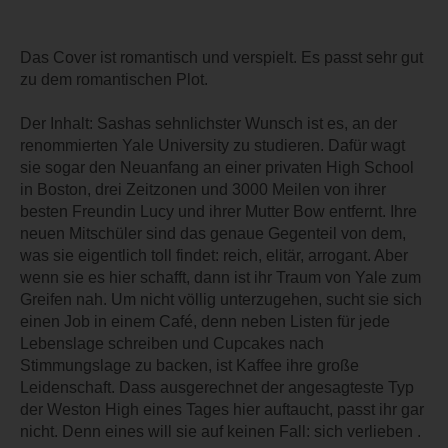
Das Cover ist romantisch und verspielt. Es passt sehr gut
zu dem romantischen Plot.
Der Inhalt: Sashas sehnlichster Wunsch ist es, an der
renommierten Yale University zu studieren. Dafür wagt
sie sogar den Neuanfang an einer privaten High School
in Boston, drei Zeitzonen und 3000 Meilen von ihrer
besten Freundin Lucy und ihrer Mutter Bow entfernt. Ihre
neuen Mitschüler sind das genaue Gegenteil von dem,
was sie eigentlich toll findet: reich, elitär, arrogant. Aber
wenn sie es hier schafft, dann ist ihr Traum von Yale zum
Greifen nah. Um nicht völlig unterzugehen, sucht sie sich
einen Job in einem Café, denn neben Listen für jede
Lebenslage schreiben und Cupcakes nach
Stimmungslage zu backen, ist Kaffee ihre große
Leidenschaft. Dass ausgerechnet der angesagteste Typ
der Weston High eines Tages hier auftaucht, passt ihr gar
nicht. Denn eines will sie auf keinen Fall: sich verlieben .