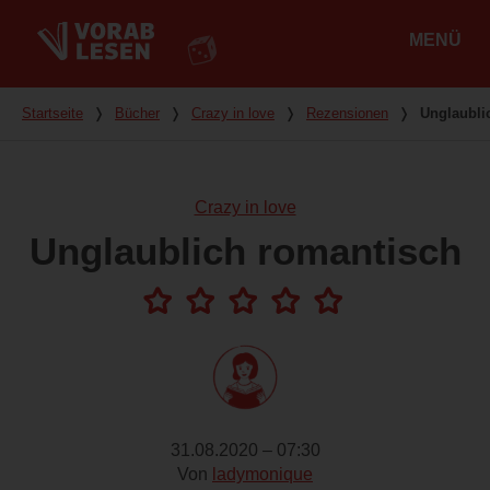
MENÜ
Hauptmenü
Du bist hier
Startseite
❭
Bücher
❭
Crazy in love
❭
Rezensionen
❭
Unglaubli
Crazy in love
Unglaublich romantisch
31.08.2020 – 07:30
Von
ladymonique