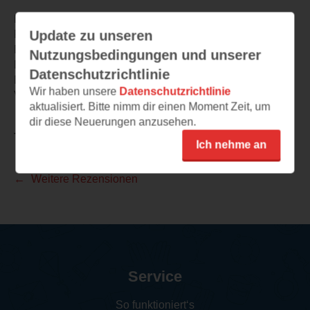
Mir hat das Buch richtig gut gefallen. Sasha ist eine tolle
Update zu unseren
Protagonistin.
Der Verlauf ist spannend und romantisch.
Nutzungsbedingungen und unserer
Die Charaktere wirken sehr authentisch.
Datenschutzrichtlinie
Der Schreibstil ist angenehm und flüssig.
Wir haben unsere
Datenschutzrichtlinie
Volle Punktezahl.
aktualisiert. Bitte nimm dir einen Moment Zeit, um
dir diese Neuerungen anzusehen.
TEILEN
Ich nehme an
Weitere Rezensionen
Service
So funktioniert‘s