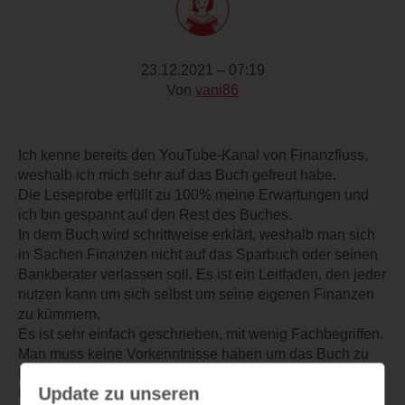
23.12.2021 – 07:19
Von
vani86
Ich kenne bereits den YouTube-Kanal von Finanzfluss,
weshalb ich mich sehr auf das Buch gefreut habe.
Die Leseprobe erfüllt zu 100% meine Erwartungen und
ich bin gespannt auf den Rest des Buches.
In dem Buch wird schrittweise erklärt, weshalb man sich
in Sachen Finanzen nicht auf das Sparbuch oder seinen
Bankberater verlassen soll. Es ist ein Leitfaden, den jeder
nutzen kann um sich selbst um seine eigenen Finanzen
zu kümmern.
Es ist sehr einfach geschrieben, mit wenig Fachbegriffen.
Man muss keine Vorkenntnisse haben um das Buch zu
lesen und zu verstehen.
Update zu unseren
Klasse Buch und ein Must-Have für alle, die sich selbst