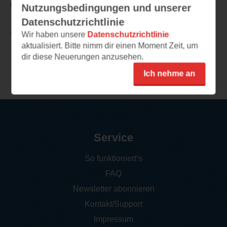
um die eigenen Finanzen kümmern möchten!
Nutzungsbedingungen und unserer
Datenschutzrichtlinie
Wir haben unsere
Datenschutzrichtlinie
TEILEN
aktualisiert. Bitte nimm dir einen Moment Zeit, um
dir diese Neuerungen anzusehen.
Weitere Leseeindrücke
Ich nehme an
Service
So funktioniert‘s
FAQ
Newsletter abonnieren
Kontakt/Support
Impressum