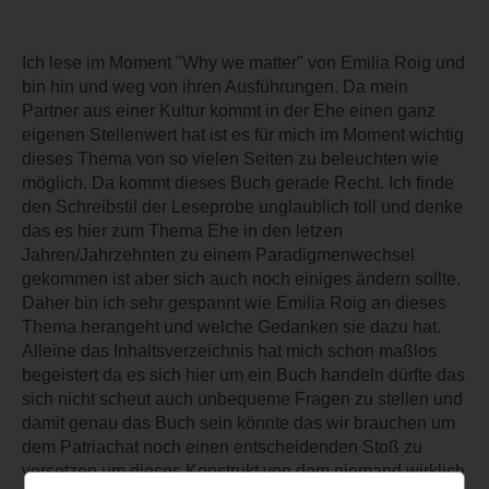
Ich lese im Moment "Why we matter" von Emilia Roig und
bin hin und weg von ihren Ausführungen. Da mein
Partner aus einer Kultur kommt in der Ehe einen ganz
eigenen Stellenwert hat ist es für mich im Moment wichtig
dieses Thema von so vielen Seiten zu beleuchten wie
möglich. Da kommt dieses Buch gerade Recht. Ich finde
den Schreibstil der Leseprobe unglaublich toll und denke
das es hier zum Thema Ehe in den letzen
Jahren/Jahrzehnten zu einem Paradigmenwechsel
gekommen ist aber sich auch noch einiges ändern sollte.
Daher bin ich sehr gespannt wie Emilia Roig an dieses
Thema herangeht und welche Gedanken sie dazu hat.
Alleine das Inhaltsverzeichnis hat mich schon maßlos
begeistert da es sich hier um ein Buch handeln dürfte das
sich nicht scheut auch unbequeme Fragen zu stellen und
damit genau das Buch sein könnte das wir brauchen um
dem Patriachat noch einen entscheidenden Stoß zu
versetzen um dieses Konstrukt von dem niemand wirklich