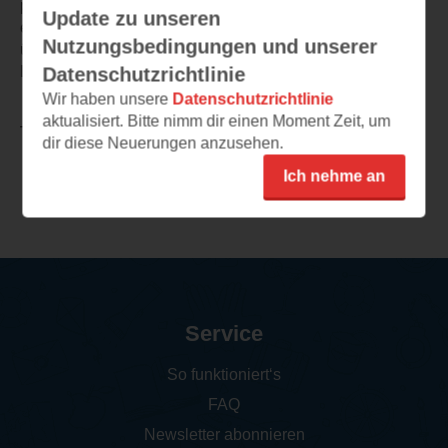
profitiert und das uns allen nur das Leben schwer mach
Update zu unseren
endlich zu überwinden oder zumindest neu zu
Nutzungsbedingungen und unserer
überdenken und eine andere Art der Beziehung und
Liebe sowie der Ehe kennenzulernen
Datenschutzrichtlinie
Wir haben unsere
Datenschutzrichtlinie
aktualisiert. Bitte nimm dir einen Moment Zeit, um
TEILEN
dir diese Neuerungen anzusehen.
Ich nehme an
Weitere Leseeindrücke
Service
So funktioniert‘s
FAQ
Newsletter abonnieren