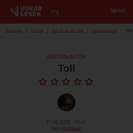
MENÜ
Hauptmenü
Du bist hier
Startseite
❭
Bücher
❭
Das Ende der Ehe
❭
Leseeindrücke
❭
Toll
Das Ende der Ehe
Toll
27.02.2023 – 00:17
Von
bibliokate