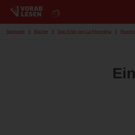
Du bist hier
Startseite
❭
Bücher
❭
Das Erbe von La Florentina
❭
Rezens
Ein