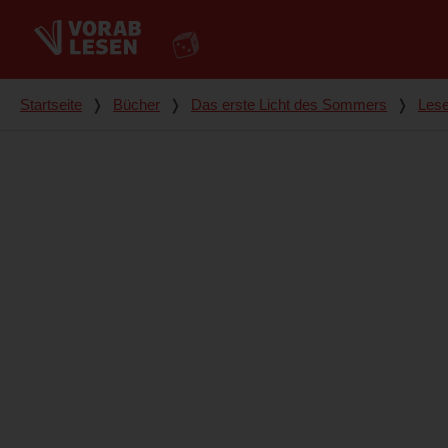
Du bist hier
Startseite
❭
Bücher
❭
Das erste Licht des Sommers
❭
Lese