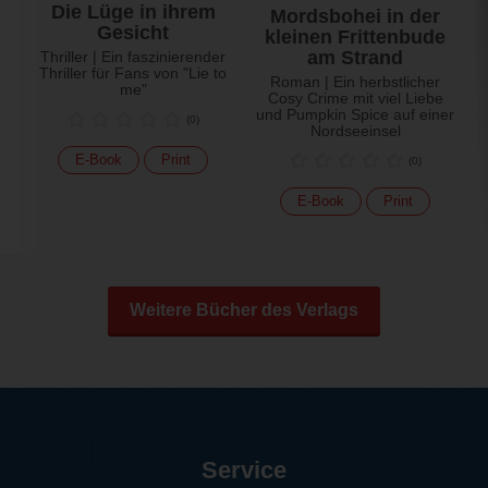
Die Lüge in ihrem
Mordsbohei in der
Gesicht
kleinen Frittenbude
am Strand
Thriller | Ein faszinierender
Thriller für Fans von "Lie to
Roman | Ein herbstlicher
me"
Cosy Crime mit viel Liebe
und Pumpkin Spice auf einer
(
0
)
Nordseeinsel
E-Book
Print
(
0
)
E-Book
Print
Weitere Bücher des Verlags
Service