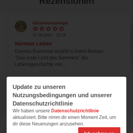
Rezensionen
bücherverschlinger
27.09.2024 – 22:14
Normas Leben
Daniela Raimondi erzählt in ihrem Roman
"Das erste Licht des Sommers" die
Lebensgeschichte von...
Update zu unseren
Alle 104 Rezensionen anzeigen
Nutzungsbedingungen und unserer
Datenschutzrichtlinie
Wir haben unsere
Datenschutzrichtlinie
aktualisiert. Bitte nimm dir einen Moment Zeit, um
dir diese Neuerungen anzusehen.