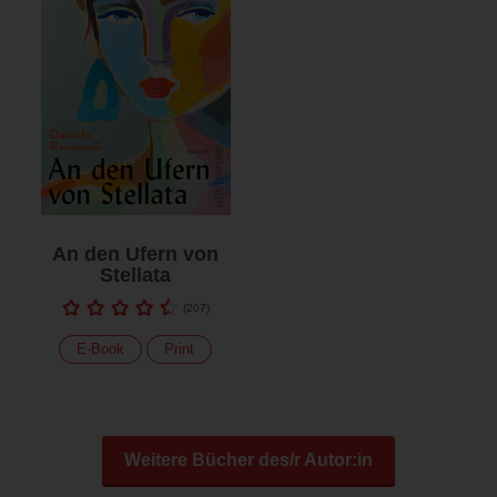
An den Ufern von
Stellata
(
207
)
E-Book
Print
Weitere Bücher des/r Autor:in