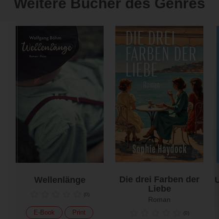
Weitere Bücher des Genres
Die drei Farben der
Wellenlänge
U
Liebe
(
0
)
Roman
E-Book
Print
(
0
)