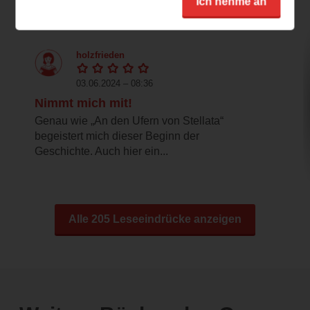
Leseeindrücke
Ich nehme an
holzfrieden
03.06.2024 – 08:36
Nimmt mich mit!
Genau wie „An den Ufern von Stellata“
begeistert mich dieser Beginn der
Geschichte. Auch hier ein...
Alle 205 Leseeindrücke anzeigen