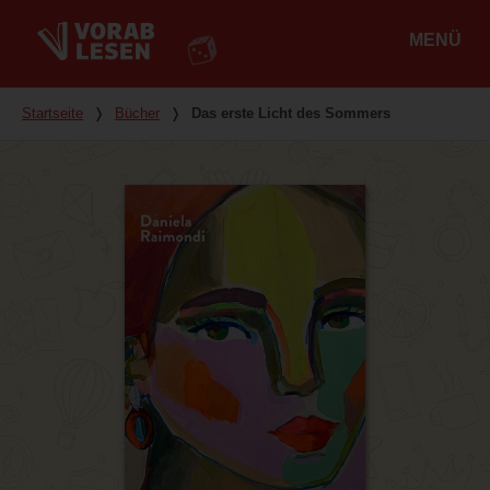
MENÜ
Hauptmenü
Du bist hier
Startseite
❭
Bücher
❭
Das erste Licht des Sommers