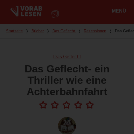
MENÜ
Hauptmenü
Du bist hier
Startseite
❭
Bücher
❭
Das Geflecht
❭
Rezensionen
❭
Das Geflec
Das Geflecht
Das Geflecht- ein
Thriller wie eine
Achterbahnfahrt