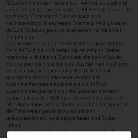
"Das Geheimnis der Pirateninsel" von Fabian Lenk und
Jan Saße aus der neuen Reihe "1000 Gefahren junior" ist
speziell für Erstleser ab 7 Jahren konzipiert.
Nichtsdestotrotz ist es meines Erachtens nach genauso
gut zum Vorlesen geeignet, in unserem Fall für einen
Vierjährigen.
Das besondere an dem Buch ist, dass man nach jeder
Seite im Buch hin und herspringt. An einigen Stellen
muss man sich für eine Option entscheiden, oft ist der
Sprung aber auch fest definiert. Das Springen nach jeder
Seite war für mich eher nervig. Hier hätte ich mir
gewünscht, dass so oder so unveränderlich
zusammenhängende Abschnitte auch im Buch
zusammenhängen und man dort zwischendrin nicht
springen muss. Die Stellen mit Auswahloptionen sind
aber doch einige, was mich ebenso erfreut hat, wie dass
die Entscheidungen doch zu zahlreichen
unterschiedlichen Handlungsverläufen und Enden
führen.
Auch wenn ich die Möglichkeit spannend finde, die