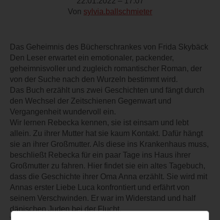
22.01.2022 – 17:07
Von
sylvia.ballschmieter
Das Geheimnis des Bücherschrankes von Frida Skybäck
Den Leser erwartet ein emotionaler, packender,
geheimnisvoller und zugleich romantischer Roman, der
von der Suche nach den Wurzeln bestimmt wird.
Das Buch erzählt uns zwei Geschichten und fängt durch
den Wechsel der Zeitschienen Gegenwart und
Vergangenheit wundervoll ein.
Wir lernen Rebecka kennen, sie ist einsam und lebt
allein. Zu ihrer Mutter hat sie kaum Kontakt. Dafür hängt
sie an ihrer Großmutter. Als diese ins Krankenhaus muss,
beschließt Rebecka für ein paar Tage ins Haus ihrer
Großmutter zu fahren. Hier findet sie ein altes Tagebuch,
dass die Geschichte ihrer Oma Anna erzählt. Sie wird mit
Annas erster Liebe Luca konfrontiert und erfährt von
seinem Verschwinden. Er war im Widerstand und half
dänischen Juden bei der Flucht.
Was mag aus ihm geworden sein? Rebecka versucht das