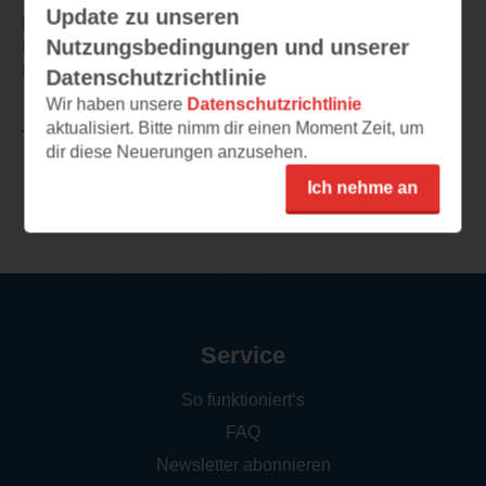
Update zu unseren
Rätsel zu lösen und entdeckt Unglaubliches.
Nutzungsbedingungen und unserer
Mit viel Feingefühl lässt uns die Autorin an Annas und
Rebeckas Leben teilhaben.
Datenschutzrichtlinie
Wir haben unsere
Datenschutzrichtlinie
aktualisiert. Bitte nimm dir einen Moment Zeit, um
TEILEN
dir diese Neuerungen anzusehen.
Ich nehme an
Weitere Rezensionen
Service
So funktioniert‘s
FAQ
Newsletter abonnieren