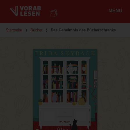
MENÜ
Hauptmenü
Du bist hier
Startseite
❭
Bücher
❭
Das Geheimnis des Bücherschranks