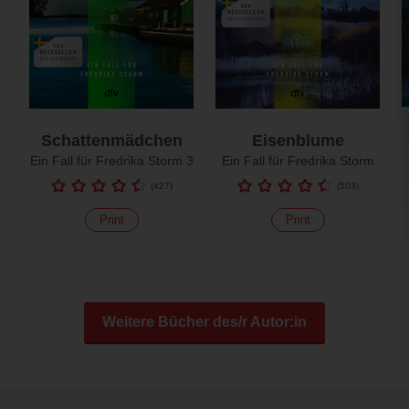
Schattenmädchen
Eisenblume
Ein Fall für Fredrika Storm 3
Ein Fall für Fredrika Storm
(
427
)
(
503
)
Print
Print
Weitere Bücher des/r Autor:in