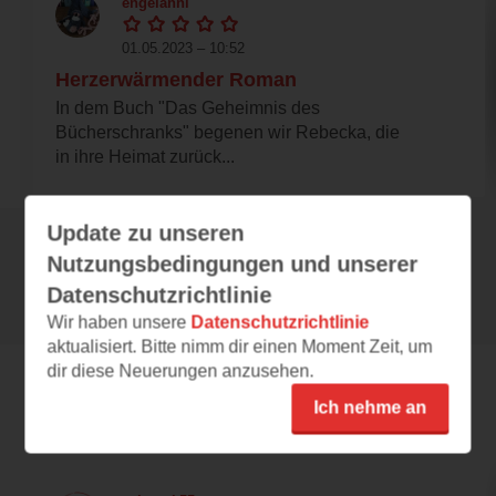
engelanni
01.05.2023 – 10:52
Herzerwärmender Roman
In dem Buch "Das Geheimnis des
Bücherschranks" begenen wir Rebecka, die
in ihre Heimat zurück...
Update zu unseren
Nutzungsbedingungen und unserer
Alle 126 Rezensionen anzeigen
Datenschutzrichtlinie
Wir haben unsere
Datenschutzrichtlinie
aktualisiert. Bitte nimm dir einen Moment Zeit, um
dir diese Neuerungen anzusehen.
Ich nehme an
Leseeindrücke