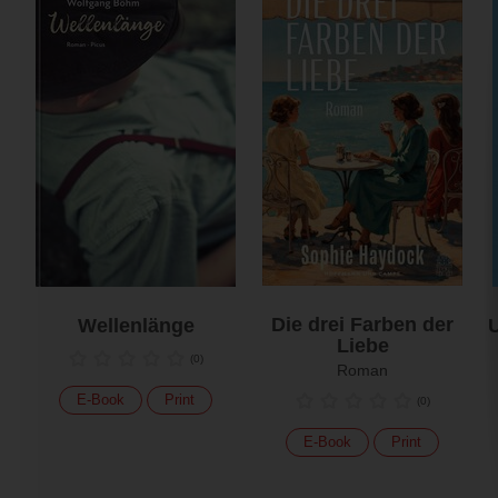
Die drei Farben der
Wellenlänge
U
Liebe
(
0
)
Roman
E-Book
Print
(
0
)
E-Book
Print