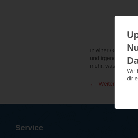
Up
Nu
In einer Gemeinscha
und irgendwie selbs
Da
mehr, was im Dunkle
Wir
dir 
Weitere Leseei
Service