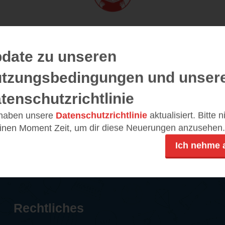
16.06.2024 – 01:24
Von
sofiewalden
date zu unseren
tzungsbedingungen und unser
ft der Rätselrater daheim zu sein, alle ziemlich über 80,
t schon ein Rätsel, vor allem wenn man erst 25 ist. Doch
tenschutzrichtlinie
n liegt und das zu ergründen, ist einfach alles, was zähl
 haben unsere
Datenschutzrichtlinie
aktualisiert. Bitte 
einen Moment Zeit, um dir diese Neuerungen anzusehen.
ndrücke
TEILEN
Ich nehme 
Rechtliches