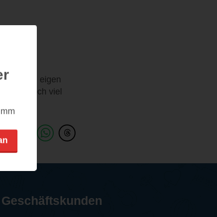
er
 ist schon eigen
 da ist noch viel
t.
nimm
an
Geschäftskunden