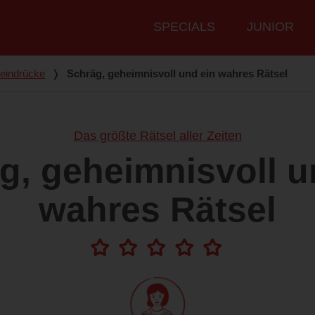
Hauptmenü
SPECIALS
JUNIOR
eindrücke
❭
Schräg, geheimnisvoll und ein wahres Rätsel
Das größte Rätsel aller Zeiten
g, geheimnisvoll u
wahres Rätsel