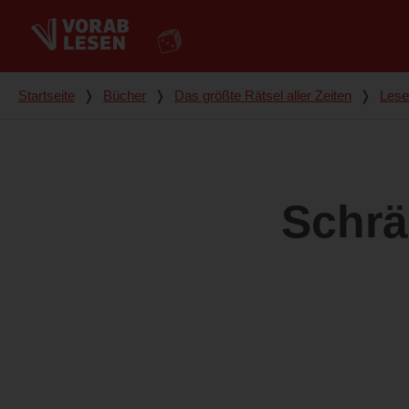
Du bist hier
Startseite
❭
Bücher
❭
Das größte Rätsel aller Zeiten
❭
Lese
Schrä