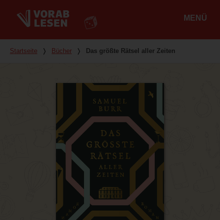
MENÜ
Hauptmenü
Du bist hier
Startseite
❭
Bücher
❭
Das größte Rätsel aller Zeiten