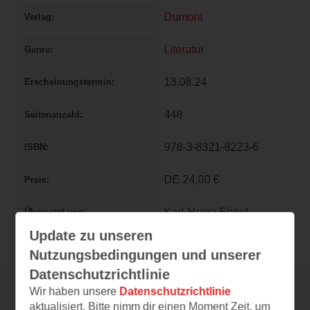
Dumont
Verlag
Literatur
Genre
13.08.24
Erscheinungstermin
448
Seitenanzahl
978-3-8321-8223-6
ISBN
DE
24,00 €
Preis
Karl-Heinz Ebnet
Übersetzt von
Update zu unseren
Nutzungsbedingungen und unserer
Datenschutzrichtlinie
Wir haben unsere
Datenschutzrichtlinie
aktualisiert. Bitte nimm dir einen Moment Zeit, um