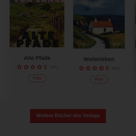
Alte Pfade
Weiterleben
(
137
)
(
202
)
Print
Print
Weitere Bücher des Verlags