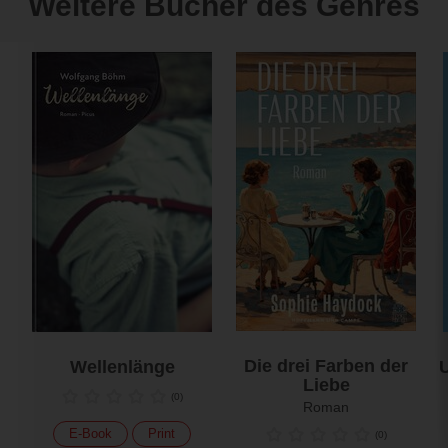
Weitere Bücher des Genres
Die drei Farben der
Wellenlänge
U
Liebe
(
0
)
Roman
E-Book
Print
(
0
)