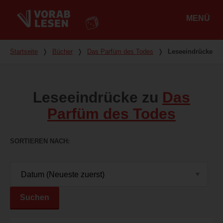
MENÜ
Hauptmenü
Du bist hier
Startseite
❭
Bücher
❭
Das Parfüm des Todes
❭
Leseeindrücke
Leseeindrücke zu
Das
Parfüm des Todes
SORTIEREN NACH
Suchen