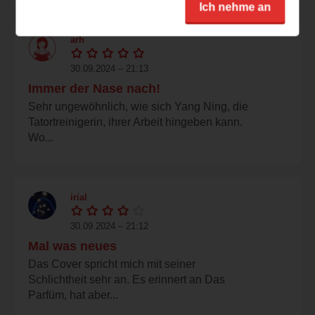
Ich nehme an
arh
30.09.2024 – 21:13
Immer der Nase nach!
Sehr ungewöhnlich, wie sich Yang Ning, die
Tatortreinigerin, ihrer Arbeit hingeben kann.
Wo...
irial
30.09.2024 – 21:12
Mal was neues
Das Cover spricht mich mit seiner
Schlichtheit sehr an. Es erinnert an Das
Parfüm, hat aber...