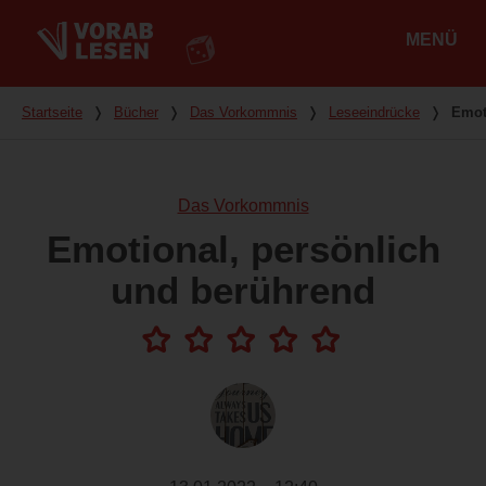
MENÜ
Hauptmenü
Du bist hier
Startseite
❭
Bücher
❭
Das Vorkommnis
❭
Leseeindrücke
❭
Emot
Das Vorkommnis
Emotional, persönlich
und berührend