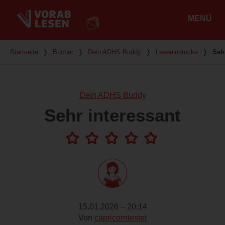
MENÜ
Hauptmenü
Du bist hier
Startseite
❭
Bücher
❭
Dein ADHS Buddy
❭
Leseeindrücke
❭
Seh
Dein ADHS Buddy
Sehr interessant
15.01.2026 – 20:14
Von
capricorntestet