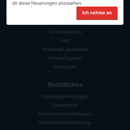
dir diese Neuerungen anzusehen.
Ich nehme an
Service
So funktioniert‘s
FAQ
Newsletter abonnieren
Kontakt/Support
Impressum
Rechtliches
Nutzungsbedingungen
Datenschutz
Datenschutzeinstellungen
Barrierefreiheitserklärung