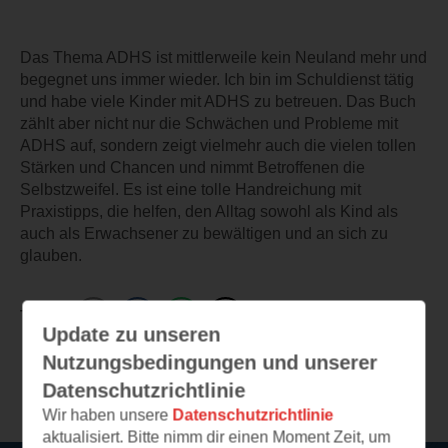
Das Thema ADHS ist mittlerweile kein Neuland mehr und
begegnet uns immer wieder. Ich bin im Schuldienst tätig
und habe viele Kinder mit ADHS zu betreuen. Das Buch
zählt aber nicht nur die Schwächen und Probleme mit
ADHS auf, sondern zeigt vielmehr auch die vielen tollen
Stärken und Chancen und nimmt Betroffenen die
Selbstzweifel. Es ist eine tolle Handreichung mit
Praxistipps, die helfen, den Alltag sowohl als Kind als
auch als Erwachsener zu bewältigen und an sich zu
glauben.
TEILEN
Update zu unseren
Nutzungsbedingungen und unserer
Weitere Leseeindrücke
Datenschutzrichtlinie
Wir haben unsere
Datenschutzrichtlinie
aktualisiert. Bitte nimm dir einen Moment Zeit, um