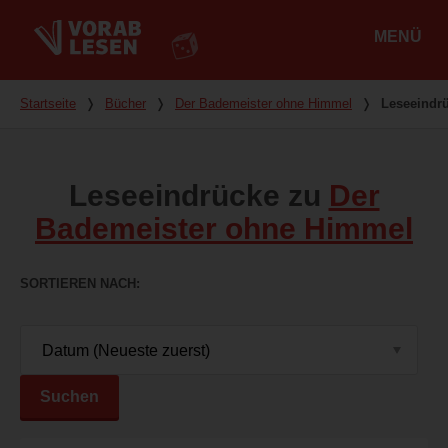
MENÜ
Hauptmenü
Du bist hier
Startseite
❭
Bücher
❭
Der Bademeister ohne Himmel
❭
Leseeindr
Leseeindrücke zu
Der
Bademeister ohne Himmel
SORTIEREN NACH
Suchen