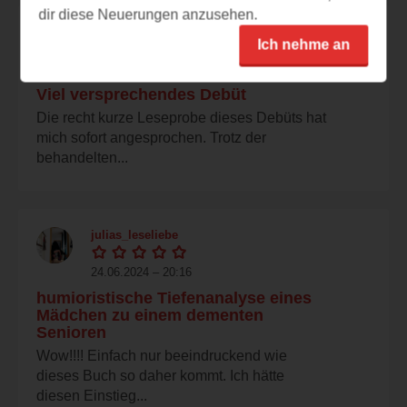
dir diese Neuerungen anzusehen.
bookloving
Ich nehme an
24.06.2024 – 20:19
Viel versprechendes Debüt
Die recht kurze Leseprobe dieses Debüts hat
mich sofort angesprochen. Trotz der
behandelten...
julias_leseliebe
24.06.2024 – 20:16
humioristische Tiefenanalyse eines
Mädchen zu einem dementen
Senioren
Wow!!!! Einfach nur beeindruckend wie
dieses Buch so daher kommt. Ich hätte
diesen Einstieg...