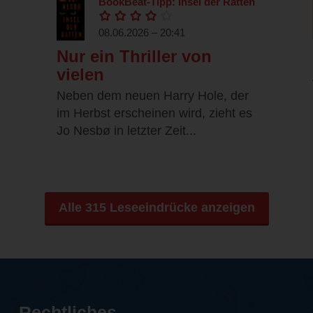
BookBeat-Tipp: Insel der Ratten
08.06.2026 – 20:41
Nur ein Thriller von
vielen
Neben dem neuen Harry Hole, der
im Herbst erscheinen wird, zieht es
Jo Nesbø in letzter Zeit...
Alle 315 Leseeindrücke anzeigen
Rechtliches