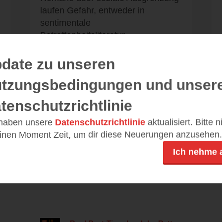
laufen Gefahr, entweder in
sentimentale
Betroffenheitsliteratur...
date zu unseren
tzungsbedingungen und unser
Alle 68 Rezensionen anzeigen
tenschutzrichtlinie
 haben unsere
Datenschutzrichtlinie
aktualisiert. Bitte 
einen Moment Zeit, um dir diese Neuerungen anzusehen.
Ich nehme 
Leseeindrücke