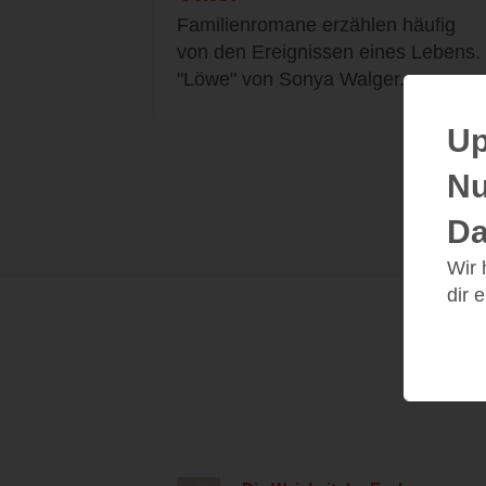
Familienromane erzählen häufig
von den Ereignissen eines Lebens.
"Löwe" von Sonya Walger...
Up
Nu
Da
Wir
dir 