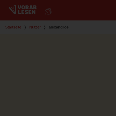
Du bist hier
Startseite
❭
Nutzer
❭
alexandros