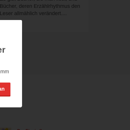
Bücher, deren Erzählrhythmus den
Leser allmählich verändert....
er
nimm
an