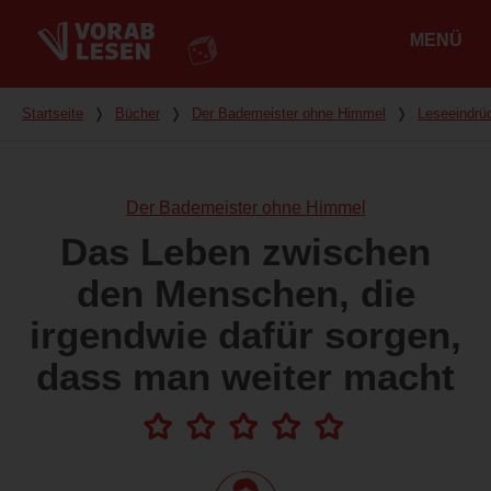
MENÜ
Hauptmenü
Du bist hier
Startseite
❭
Bücher
❭
Der Bademeister ohne Himmel
❭
Leseeindrü
Der Bademeister ohne Himmel
Das Leben zwischen
den Menschen, die
irgendwie dafür sorgen,
dass man weiter macht