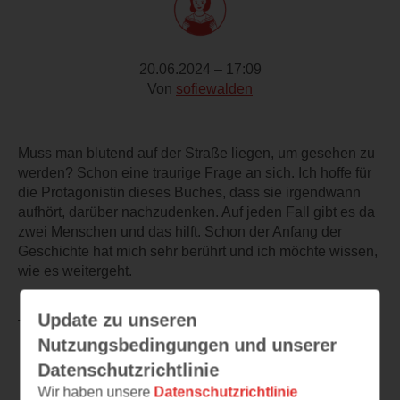
20.06.2024 – 17:09
Von
sofiewalden
Muss man blutend auf der Straße liegen, um gesehen zu
werden? Schon eine traurige Frage an sich. Ich hoffe für
die Protagonistin dieses Buches, dass sie irgendwann
aufhört, darüber nachzudenken. Auf jeden Fall gibt es da
zwei Menschen und das hilft. Schon der Anfang der
Geschichte hat mich sehr berührt und ich möchte wissen,
wie es weitergeht.
Update zu unseren
TEILEN
Nutzungsbedingungen und unserer
Datenschutzrichtlinie
Weitere Leseeindrücke
Wir haben unsere
Datenschutzrichtlinie