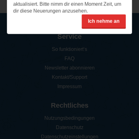
aktualisiert. Bitte nimm dir einen Moment Zeit, um
dir diese Neuerungen anzusehen.
Ich nehme an
Service
So funktioniert‘s
FAQ
Newsletter abonnieren
Kontakt/Support
Impressum
Rechtliches
Nutzungsbedingungen
Datenschutz
Datenschutzeinstellungen