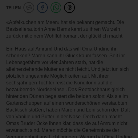
TEILEN
«Apfelkuchen am Meer» hat sie bekannt gemacht. Die
Bestsellerautorin Anne Barns kehrt zu ihren Wurzeln
zurück mit einem Wohlfühlroman, der glücklich macht:
Ein Haus auf Amrum! Und das will Oma Undine ihr
schenken? Maren kann ihr Glück kaum fassen. Seit ihr
Lebensgefährte vor vier Jahren starb, hat die
alleinerziehende Mutter es nicht leicht. Und jetzt tun sich
plötzlich ungeahnte Möglichkeiten auf. Mit ihrer
sechsjährigen Tochter reist die Konditorin auf die
bezaubernde Nordseeinsel. Das Reetdachhaus gleich
hinter den Dünen begeistert die beiden sofort. Als sie im
Gartenschuppen auf einen wunderschönen verstaubten
Backtisch stoßen, haben Maren und Leni schon den Duft
von Vanille und Butter in der Nase. Doch dann macht
Omas Bruder Ocke ihnen klar, dass sie auf Amrum nicht
erwünscht sind. Maren möchte die Geheimnisse der
Vergangenheit ans Licht bringen. Warum hat Oma Undine