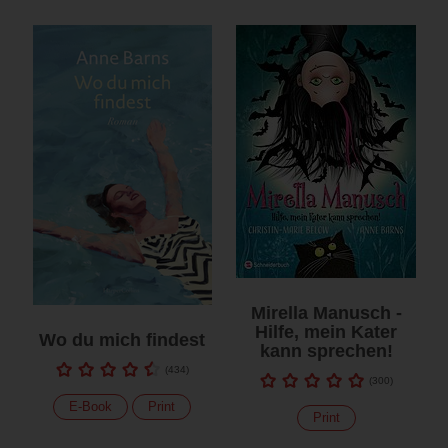
Mirella Manusch -
Hilfe, mein Kater
Wo du mich findest
kann sprechen!
(
434
)
(
300
)
E-Book
Print
Print