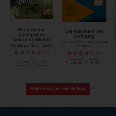
Der geheime
Die Rückkehr der
Apfelgarten:
Hoffnung
Getrennte Welten
Vier Lektionen über die Kraft
Die Elbinsel-Saga, Band 1
der Moral
(
229
)
(
221
)
E-Book
Print
E-Book
Print
Weitere Bücher des Verlags