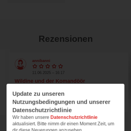
Rezensionen
annibanni
11.06.2025 – 16:17
Wildine und der Komandöör
Maren Liebermann lebt mit ihrer
Update zu unseren
sechsjährigen Tochter Leni in Kassel und
Nutzungsbedingungen und unserer
arbeitet als Konditorin....
Datenschutzrichtlinie
Wir haben unsere
Datenschutzrichtlinie
aktualisiert. Bitte nimm dir einen Moment Zeit, um
Alle 131 Rezensionen anzeigen
dir diese Neuerungen anzusehen.