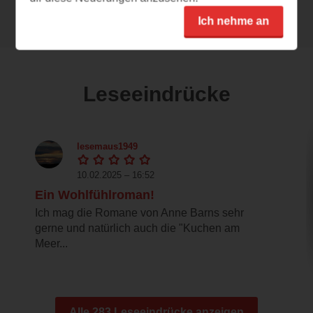
Ich nehme an
Leseeindrücke
lesemaus1949
10.02.2025 – 16:52
Ein Wohlfühlroman!
Ich mag die Romane von Anne Barns sehr
gerne und natürlich auch die "Kuchen am
Meer...
Alle 283 Leseeindrücke anzeigen