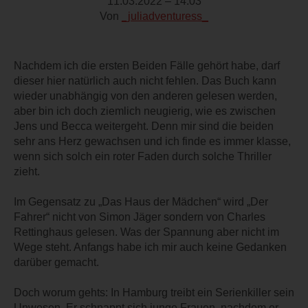
11.03.2022 – 14:03
Von
_juliadventuress_
Nachdem ich die ersten Beiden Fälle gehört habe, darf
dieser hier natürlich auch nicht fehlen. Das Buch kann
wieder unabhängig von den anderen gelesen werden,
aber bin ich doch ziemlich neugierig, wie es zwischen
Jens und Becca weitergeht. Denn mir sind die beiden
sehr ans Herz gewachsen und ich finde es immer klasse,
wenn sich solch ein roter Faden durch solche Thriller
zieht.
Im Gegensatz zu „Das Haus der Mädchen“ wird „Der
Fahrer“ nicht von Simon Jäger sondern von Charles
Rettinghaus gelesen. Was der Spannung aber nicht im
Wege steht. Anfangs habe ich mir auch keine Gedanken
darüber gemacht.
Doch worum gehts: In Hamburg treibt ein Serienkiller sein
Unwesen. Er schnappt sich junge Frauen, nachdem er