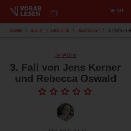
MENÜ
Hauptmenü
Du bist hier
Startseite
❭
Bücher
❭
Der Fahrer
❭
Rezensionen
❭
3. Fall von
Der Fahrer
3. Fall von Jens Kerner
und Rebecca Oswald