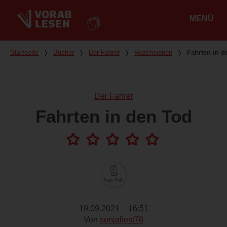
MENÜ
Hauptmenü
Du bist hier
Startseite
❭
Bücher
❭
Der Fahrer
❭
Rezensionen
❭
Fahrten in d
Der Fahrer
Fahrten in den Tod
19.09.2021 – 16:51
Von
sonjaliest78