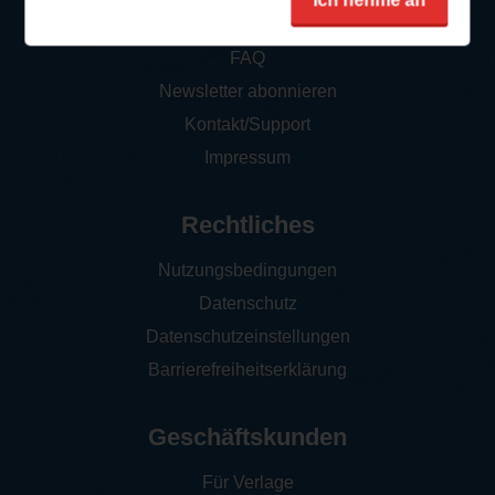
Ich nehme an
So funktioniert‘s
FAQ
Newsletter abonnieren
Kontakt/Support
Impressum
Rechtliches
Nutzungsbedingungen
Datenschutz
Datenschutzeinstellungen
Barrierefreiheitserklärung
Geschäftskunden
Für Verlage