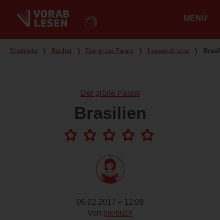
MENÜ
Hauptmenü
Du bist hier
Startseite
❭
Bücher
❭
Der grüne Palast
❭
Leseeindrücke
❭
Brasi
Der grüne Palast
Brasilien
06.02.2017 – 12:08
Von
pixibuch