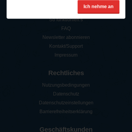
Service
Ich nehme an
So funktioniert‘s
FAQ
Newsletter abonnieren
Kontakt/Support
Impressum
Rechtliches
Nutzungsbedingungen
Datenschutz
Datenschutzeinstellungen
Barrierefreiheitserklärung
Geschäftskunden