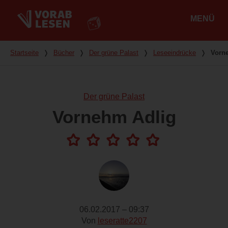
MENÜ
Hauptmenü
Du bist hier
Startseite
❭
Bücher
❭
Der grüne Palast
❭
Leseeindrücke
❭
Vorn
Der grüne Palast
Vornehm Adlig
06.02.2017 – 09:37
Von
leseratte2207