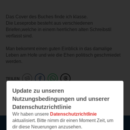
Das Cover des Buches finde ich klasse.
Die Leseprobe besteht aus verschiedenen
Briefen,welche in einem herrlichen alten Schreibstil
verfasst sind.
Man bekommt einen guten Einblick in das damalige
Leben am Hofe und wie die Ehen politisch geschmiedet
werden.
TEILEN
Update zu unseren
Weitere Leseeindrücke
Nutzungsbedingungen und unserer
Datenschutzrichtlinie
Wir haben unsere
Datenschutzrichtlinie
aktualisiert. Bitte nimm dir einen Moment Zeit, um
dir diese Neuerungen anzusehen.