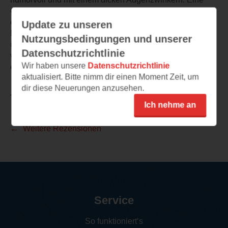
Geschichte nach der Wende, über die Wende aber
eigentlich ein Possenstück über den Wunsch der
Update zu unseren
Menschen nach Helden des Alltags, nach einem, der
Nutzungsbedingungen und unserer
über sich hinauswächst und mutiger ist, als man es
Datenschutzrichtlinie
vielleicht selber gewesen wäre. Und Michael könnte so
Wir haben unsere
Datenschutzrichtlinie
einer sein. Oder doch nicht?
aktualisiert. Bitte nimm dir einen Moment Zeit, um
dir diese Neuerungen anzusehen.
TEILEN
Ich nehme an
Weitere Rezensionen
Service
So funktioniert‘s