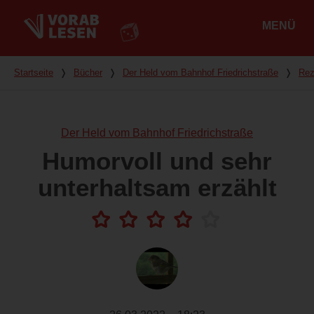
MENÜ
Hauptmenü
Du bist hier
Startseite
❭
Bücher
❭
Der Held vom Bahnhof Friedrichstraße
❭
Rez
Der Held vom Bahnhof Friedrichstraße
Humorvoll und sehr
unterhaltsam erzählt