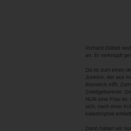
Richard Dübell sie
an. Er verknüpft g
Da ist zum einen de
Junkers, der aus ma
Bismarck trifft. Zu
Zweitgeborener. Doc
NUR eine Frau ist. 
sich, nach einer Kr
katastrophal entlädt
Dann haben wir noch