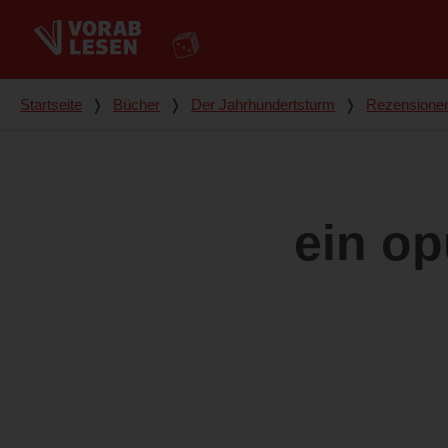
Du bist hier
Startseite
❭
Bücher
❭
Der Jahrhundertsturm
❭
Rezensione
ein op