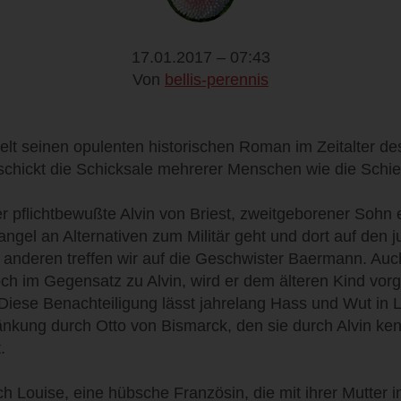
17.01.2017 – 07:43
Von
bellis-perennis
delt seinen opulenten historischen Roman im Zeitalter 
eschickt die Schicksale mehrerer Menschen wie die Schi
r pflichtbewußte Alvin von Briest, zweitgeborener Sohn
ngel an Alternativen zum Militär geht und dort auf den 
m anderen treffen wir auf die Geschwister Baermann. Auch
h im Gegensatz zu Alvin, wird er dem älteren Kind vorge
Diese Benachteiligung lässt jahrelang Hass und Wut in L
änkung durch Otto von Bismarck, den sie durch Alvin kenn
.
 Louise, eine hübsche Französin, die mit ihrer Mutter i