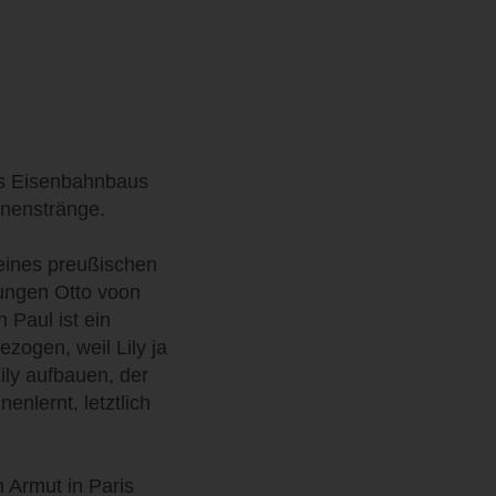
des Eisenbahnbaus
enenstränge.
 eines preußischen
jungen Otto voon
 Paul ist ein
zogen, weil Lily ja
ily aufbauen, der
enlernt, letztlich
n Armut in Paris