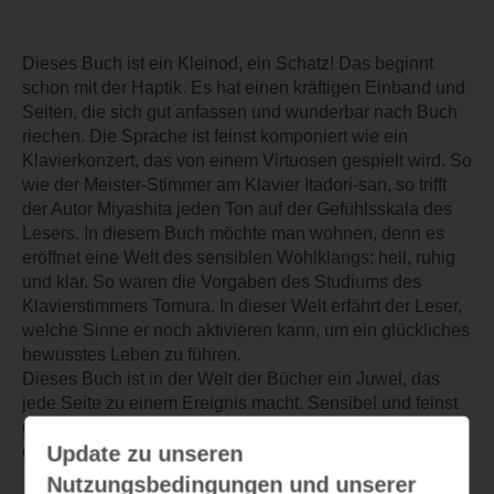
Dieses Buch ist ein Kleinod, ein Schatz! Das beginnt
schon mit der Haptik. Es hat einen kräftigen Einband und
Seiten, die sich gut anfassen und wunderbar nach Buch
riechen. Die Sprache ist feinst komponiert wie ein
Klavierkonzert, das von einem Virtuosen gespielt wird. So
wie der Meister-Stimmer am Klavier Itadori-san, so trifft
der Autor Miyashita jeden Ton auf der Gefühlsskala des
Lesers. In diesem Buch möchte man wohnen, denn es
eröffnet eine Welt des sensiblen Wohlklangs: hell, ruhig
und klar. So waren die Vorgaben des Studiums des
Klavierstimmers Tomura. In dieser Welt erfährt der Leser,
welche Sinne er noch aktivieren kann, um ein glückliches
bewusstes Leben zu führen.
Dieses Buch ist in der Welt der Bücher ein Juwel, das
jede Seite zu einem Ereignis macht. Sensibel und feinst
gemeißelt die Sprache und doch mit großer Leichtigkeit
Update zu unseren
eines Literaten. Herrlich!
Nutzungsbedingungen und unserer