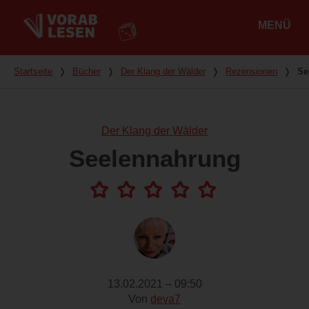
MENÜ
Hauptmenü
Du bist hier
Startseite
❭
Bücher
❭
Der Klang der Wälder
❭
Rezensionen
❭
Se
Der Klang der Wälder
Seelennahrung
13.02.2021 – 09:50
Von
deva7