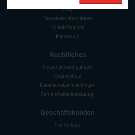
So funktioniert‘s
FAQ
Newsletter abonnieren
Kontakt/Support
Impressum
Rechtliches
Nutzungsbedingungen
Datenschutz
Datenschutzeinstellungen
Barrierefreiheitserklärung
Geschäftskunden
Für Verlage