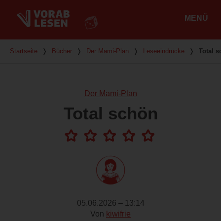
MENÜ
Hauptmenü
Du bist hier
Startseite
❭
Bücher
❭
Der Mami-Plan
❭
Leseeindrücke
❭
Total 
Der Mami-Plan
Total schön
05.06.2026 – 13:14
Von
kiwifrie