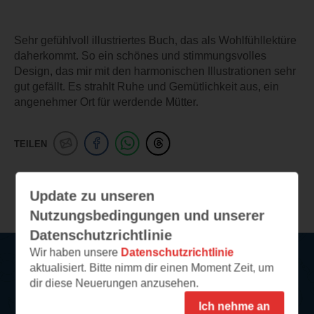
Sehr gefühlvoll illustriertes Buch, das als Wohlfühllektüre
daherkommt. So ein schönes und stimmungsvolles
Design, das mir mit den harmonischen Illustrationen sehr
gut gefällt. Es strahlt Ruhe und Gemütlichkeit aus, ein
angenehmer Ort für werdende Mütter.
TEILEN
Weitere Leseeindrücke
Update zu unseren
Nutzungsbedingungen und unserer
Datenschutzrichtlinie
Wir haben unsere
Datenschutzrichtlinie
aktualisiert. Bitte nimm dir einen Moment Zeit, um
Service
dir diese Neuerungen anzusehen.
Ich nehme an