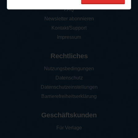
So funktioniert‘s
FAQ
Newsletter abonnieren
Kontakt/Support
Impressum
Rechtliches
Nutzungsbedingungen
Datenschutz
Datenschutzeinstellungen
Barrierefreiheitserklärung
Geschäftskunden
Für Verlage