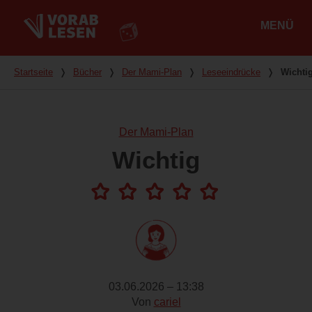
MENÜ
Hauptmenü
Du bist hier
Startseite
❭
Bücher
❭
Der Mami-Plan
❭
Leseeindrücke
❭
Wichti
Der Mami-Plan
Wichtig
03.06.2026 – 13:38
Von
cariel