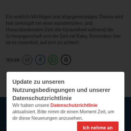
Ein wirklich Wichtiges und allgegenwärtiges Thema wird
hier verknüpft mit einer wundervollen, und
Herausfordernden Zeit: die Gesundheit während der
Schwangerschaft und der Zeit mit Baby. Besonders hier
ist es essentiell, auf sich zu achten!
TEILEN
Weitere Leseeindrücke
Update zu unseren
Nutzungsbedingungen und unserer
Datenschutzrichtlinie
Wir haben unsere
Datenschutzrichtlinie
aktualisiert. Bitte nimm dir einen Moment Zeit, um
Service
dir diese Neuerungen anzusehen.
Ich nehme an