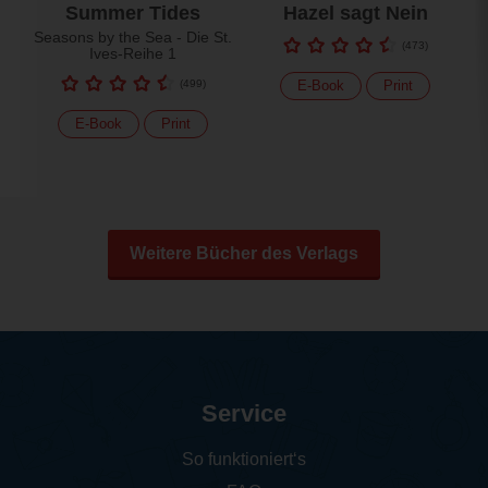
Summer Tides
Hazel sagt Nein
Seasons by the Sea - Die St.
(
473
)
Ives-Reihe 1
(
499
)
E-Book
Print
E-Book
Print
Weitere Bücher des Verlags
Service
So funktioniert‘s