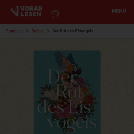
MENÜ
Hauptmenü
Du bist hier
Startseite
❭
Bücher
❭
Der Ruf des Eisvogels