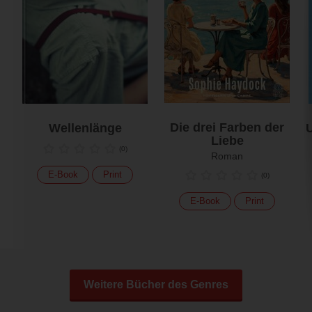
Die drei Farben der
Wellenlänge
U
Liebe
(
0
)
Roman
E-Book
Print
(
0
)
E-Book
Print
Weitere Bücher des Genres