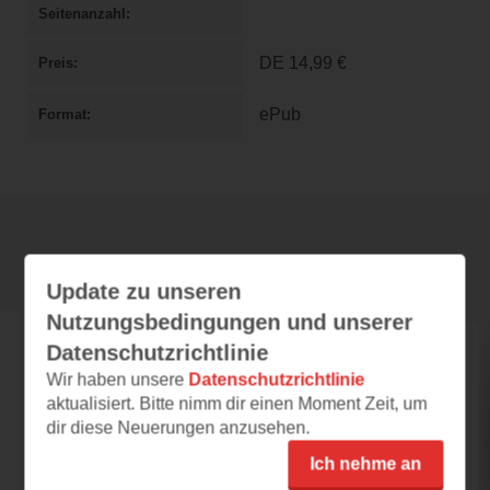
Seitenanzahl
DE
14,99 €
Preis
ePub
Format
Rezensionen
Update zu unseren
Nutzungsbedingungen und unserer
Datenschutzrichtlinie
hummingbird
Wir haben unsere
Datenschutzrichtlinie
19.03.2025 – 13:45
aktualisiert. Bitte nimm dir einen Moment Zeit, um
Der beste historische Familienroman
dir diese Neuerungen anzusehen.
seit langem
Ich nehme an
Mir hat das Buch sehr gut gefallen. Man