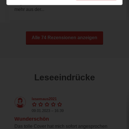
beginnt zu lesen und möchte das Buch nicht
mehr aus der...
Alle 74 Rezensionen anzeigen
Leseeindrücke
lesemaus2021
09.01.2023 – 16:39
Wunderschön
Das tolle Cover hat mich sofort angesprochen