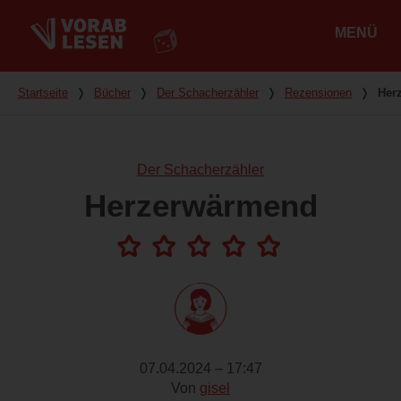
MENÜ
Hauptmenü
Du bist hier
Startseite
❭
Bücher
❭
Der Schacherzähler
❭
Rezensionen
❭
Her
Der Schacherzähler
Herzerwärmend
07.04.2024 – 17:47
Von
gisel