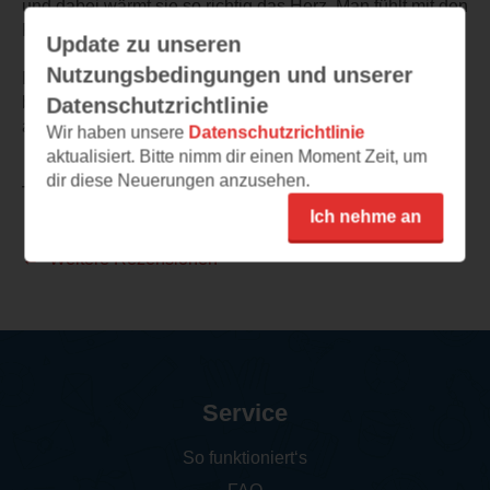
und dabei wärmt sie so richtig das Herz. Man fühlt mit den
Protagonisten und wünscht ihnen nur das Allerbeste.
Update zu unseren
Nutzungsbedingungen und unserer
Dieses Buch hat mir einige schöne Lesestunden
beschert. Sehr gerne empfehle ich es weiter und vergebe
Datenschutzrichtlinie
alle 5 möglichen Sterne.
Wir haben unsere
Datenschutzrichtlinie
aktualisiert. Bitte nimm dir einen Moment Zeit, um
dir diese Neuerungen anzusehen.
TEILEN
Ich nehme an
Weitere Rezensionen
Service
So funktioniert‘s