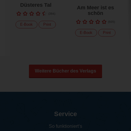
Düsteres Tal
Am Meer ist es
schön
(
384
)
(
505
)
E-Book
Print
E-Book
Print
Weitere Bücher des Verlags
Service
So funktioniert‘s