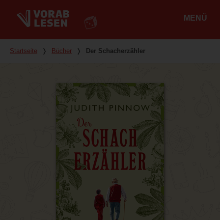
MENÜ
Hauptmenü
Du bist hier
Startseite
❭
Bücher
❭
Der Schacherzähler