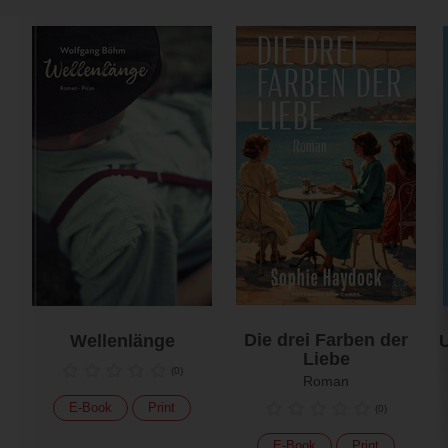
Die drei Farben der
Wellenlänge
U
Liebe
(
0
)
Roman
E-Book
Print
(
0
)
E-Book
Print