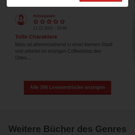
mitsuqueen
11.12.2023 – 20:49
Tolle Charaktere
Malu ist alleinerziehend in einer kleinen Stadt
und arbeitet im einzigen Coffeeshop des
Ortes....
Alle 396 Leseeindrücke anzeigen
Weitere Bücher des Genres