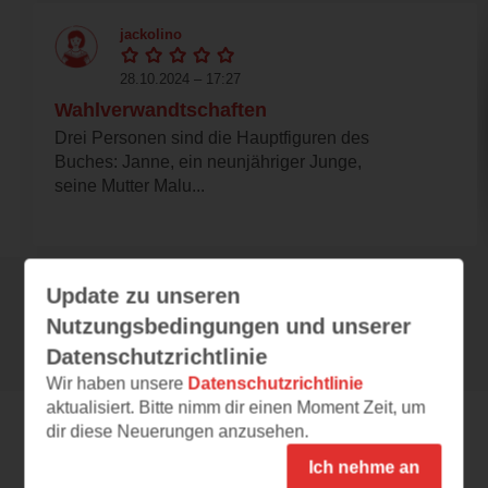
jackolino
28.10.2024 – 17:27
Wahlverwandtschaften
Drei Personen sind die Hauptfiguren des
Buches: Janne, ein neunjähriger Junge,
seine Mutter Malu...
Update zu unseren
Alle 144 Rezensionen anzeigen
Nutzungsbedingungen und unserer
Datenschutzrichtlinie
Wir haben unsere
Datenschutzrichtlinie
aktualisiert. Bitte nimm dir einen Moment Zeit, um
dir diese Neuerungen anzusehen.
Leseeindrücke
Ich nehme an