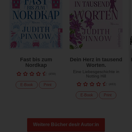
Fast bis zum
Dein Herz in tausend
Nordkap
Worten.
Eine Liebesgeschichte in
(
459
)
Notting Hill
E-Book
Print
(
483
)
E-Book
Print
Weitere Bücher des/r Autor:in