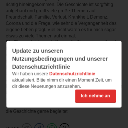
richtig hineingekommen. Die Geschichte ist sorgfältig
aufgebaut und greift viele große Themen auf:
Freundschaft, Familie, Verlust, Krankheit, Demenz,
Corona und die Frage, wie sehr die Vergangenheit das
eigene Leben prägt. Vielleicht waren es für mich sogar
etwas zu viele Themen auf einmal.
Die Figuren blieben mir über weite Strecken emotional
fern. Ich konnte einige ihrer Entscheidungen nicht immer
Update zu unseren
nachvollziehen und hatte dadurch Schwierigkeiten, eine
Nutzungsbedingungen und unserer
echte Verbindung zu ihnen aufzubauen. Gleichzeitig fand
Datenschutzrichtlinie
ich die Grundidee und die Entwicklung der Geschichte
durchaus interessant und wollte wissen, wie alles
Wir haben unsere
Datenschutzrichtlinie
zusammenhängt.
aktualisiert. Bitte nimm dir einen Moment Zeit, um
Für mich ist das ein ruhiger, eher melancholischer Roman
dir diese Neuerungen anzusehen.
über Freundschaft, verpasste Chancen und die Spuren,
Ich nehme an
die Menschen in unserem Leben hinterlassen. Emotional
hat er mich nicht vollständig erreicht, trotzdem habe ich
die Geschichte gerne begleitet.