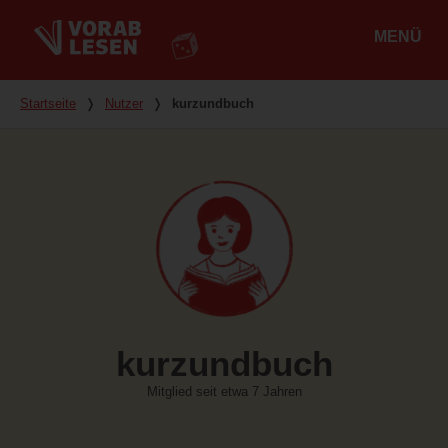
MENÜ
Hauptmenü
Du bist hier
Startseite
❭
Nutzer
❭
kurzundbuch
kurzundbuch
Mitglied seit etwa 7 Jahren