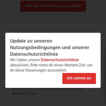
Alle 109 Rezensionen anzeigen
Leseeindrücke
Update zu unseren
Nutzungsbedingungen und unserer
Datenschutzrichtlinie
DAISY – Und all deine Geheimnisse
Wir haben unsere
Datenschutzrichtlinie
werden mir gehören
aktualisiert. Bitte nimm dir einen Moment Zeit, um
dir diese Neuerungen anzusehen.
03.08.2026 – 13:51
Klingt nach einem starken Thriller
Ich nehme an
Melanie Raabe wollte ich schon länger
einmal lesen, und dieses Buch spricht mich
direkt an. Die...