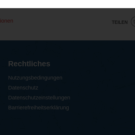
eseempfehlung für alle, die mal wieder ein bisschen lache
ionen
TEILEN
Rechtliches
Nutzungsbedingungen
Datenschutz
Datenschutzeinstellungen
Barrierefreiheitserklärung