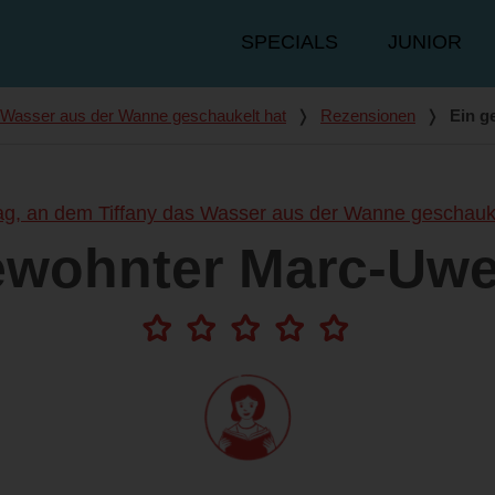
Hauptmenü
SPECIALS
JUNIOR
s Wasser aus der Wanne geschaukelt hat
❭
Rezensionen
❭
Ein g
ag, an dem Tiffany das Wasser aus der Wanne geschauke
ewohnter Marc-Uwe