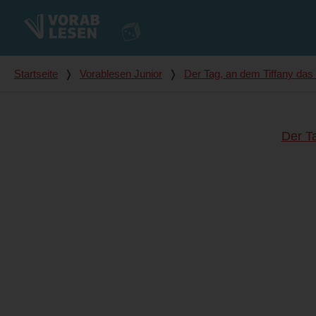
Du bist hier
Startseite
❭
Vorablesen Junior
❭
Der Tag, an dem Tiffany da
Der T