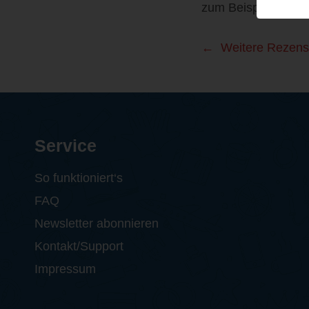
zum Beispiel direkt
Weitere Rezens
Service
So funktioniert‘s
FAQ
Newsletter abonnieren
Kontakt/Support
Impressum