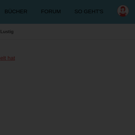
BÜCHER
FORUM
SO GEHT'S
Lustig
lt hat