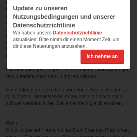
Das Buch ist herrlich humorvoll geschrieben, nebenbei
Update zu unseren
lernen die Kinder noch so einiges - auch wenn es für
noch relativ kleine Kinder eventuell noch nicht ganz so
Nutzungsbedingungen und unserer
einfach zu verstehen sein wird.
Datenschutzrichtlinie
Aber beim mehrmaligen Vorlesen oder erstem selber
Wir haben unsere
Datenschutzrichtlinie
lesen wird sich der Hauptteil der Geschichte den Kindern
aktualisiert. Bitte nimm dir einen Moment Zeit, um
doch erschließen.
dir diese Neuerungen anzusehen.
Die Sprach ist kindgerecht humorvoll, aus Kindersicht
beschrieben.
Ich nehme an
Die Zeichnungen auf jeder Seite sind ebenfalls gelungen
und unterstreichen den Humor wunderbar.
Empfehlen würde ich dann aber doch eher für Kinder ab
8, 9 Jahren - ansonsten beim Vorlesen, die doch noch
schwer verständlichen Stellen einfach gleich erklären.
Fazit
Ein witziges sehr humorvolles Buch über das Phänomen,
wie das Wasser aus einer Wanne herausschwappt, das