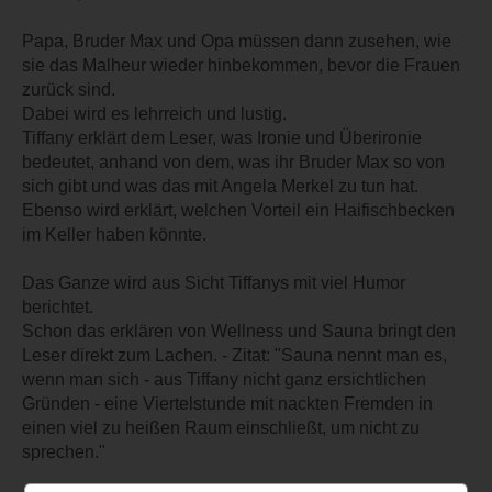
Papa, Bruder Max und Opa müssen dann zusehen, wie
sie das Malheur wieder hinbekommen, bevor die Frauen
zurück sind.
Dabei wird es lehrreich und lustig.
Tiffany erklärt dem Leser, was Ironie und Überironie
bedeutet, anhand von dem, was ihr Bruder Max so von
sich gibt und was das mit Angela Merkel zu tun hat.
Ebenso wird erklärt, welchen Vorteil ein Haifischbecken
im Keller haben könnte.
Das Ganze wird aus Sicht Tiffanys mit viel Humor
berichtet.
Schon das erklären von Wellness und Sauna bringt den
Leser direkt zum Lachen. - Zitat: "Sauna nennt man es,
wenn man sich - aus Tiffany nicht ganz ersichtlichen
Gründen - eine Viertelstunde mit nackten Fremden in
einen viel zu heißen Raum einschließt, um nicht zu
sprechen."