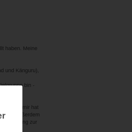
llt haben. Meine
nd und Känguru),
ielgruppe bin -
lie. Aber mir hat
er
 werden. Außerdem
nterstützung zur