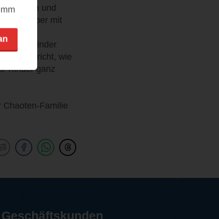
überlaufen und
nimm
s Thema aber mit
an
wohl für Kinder
sene anspricht, wie
für Kinder ganz
r Chaoten-Familie
Geschäftskunden