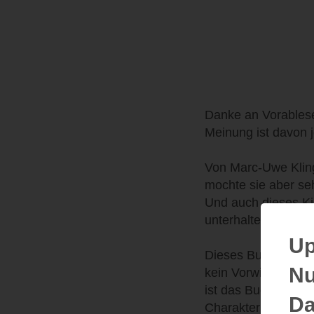
Danke an Vorablese
Meinung ist davon 
Von Marc-Uwe Kling
mochte sie aber seh
Und auch dieses Kin
unterhalten.
Up
Dieses Buch ist zwa
Nu
kein Vorwissen gefe
ist das Buch mit to
Da
Charakterisierung