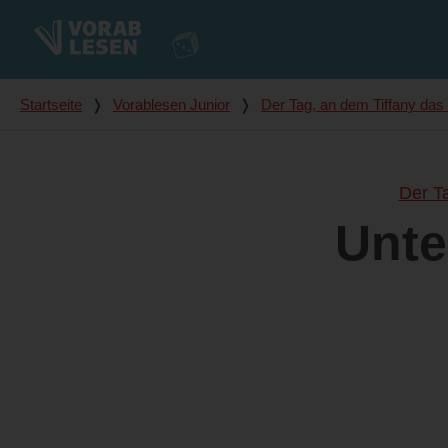
Du bist hier
Startseite
❭
Vorablesen Junior
❭
Der Tag, an dem Tiffany da
Der T
Unte