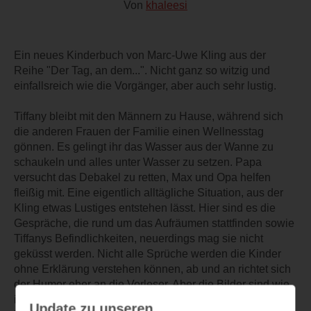
Von
khaleesi
Ein neues Kinderbuch von Marc-Uwe Kling aus der
Reihe "Der Tag, an dem...". Nicht ganz so witzig und
einfallsreich wie die Vorgänger, aber auch sehr lustig.
Tiffany bleibt mit den Männern zu Hause, während sich
die anderen Frauen der Familie einen Wellnesstag
gönnen. Es gelingt ihr das Wasser aus der Wanne zu
schaukeln und alles unter Wasser zu setzen. Papa
versucht das Debakel zu retten, Max und Opa helfen
fleißig mit. Eine eigentlich alltägliche Situation, aus der
Kling etwas Lustiges entstehen lässt. Hier sind es die
Gespräche, die rund um das Aufräumen stattfinden sowie
Tiffanys Befindlichkeiten, neuerdings mag sie nicht
geküsst werden. Nicht alle Sprüche werden die Kinder
ohne Erklärung verstehen können, ab und an richtet sich
der Humor eher an die Vorleser. Aber die Bilder sind wie
immer sehr schön und detailliert. Den roten Faden habe
Update zu unseren