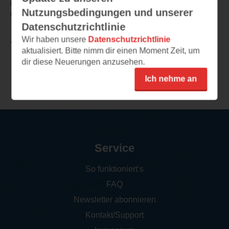
ich ein wenig vermisst, aber sonst eine witzige
Nutzungsbedingungen und unserer
unterhaltsame Fortsetzung.
Datenschutzrichtlinie
Wir haben unsere
Datenschutzrichtlinie
TEILEN
aktualisiert. Bitte nimm dir einen Moment Zeit, um
dir diese Neuerungen anzusehen.
Weitere Rezensionen
Ich nehme an
Service
So funktioniert‘s
FAQ
Newsletter abonnieren
Kontakt/Support