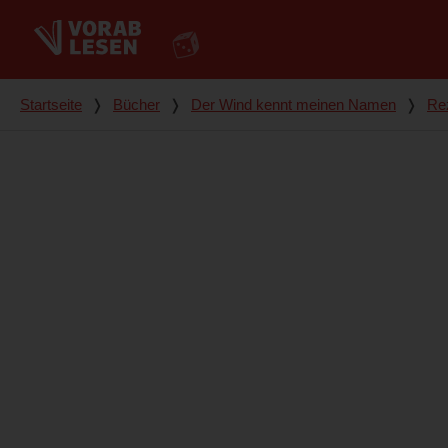
Du bist hier
Startseite
❭
Bücher
❭
Der Wind kennt meinen Namen
❭
Re