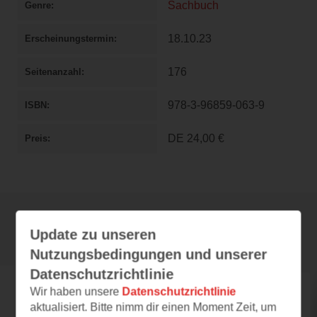
Sachbuch
Genre
18.10.23
Erscheinungstermin
176
Seitenanzahl
978-3-96859-063-9
ISBN
DE
24,00 €
Preis
Update zu unseren
Rezensionen
Nutzungsbedingungen und unserer
Datenschutzrichtlinie
Wir haben unsere
Datenschutzrichtlinie
annaliest
aktualisiert. Bitte nimm dir einen Moment Zeit, um