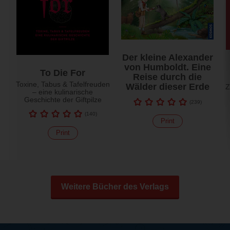
Der kleine Alexander
von Humboldt. Eine
To Die For
Reise durch die
Toxine, Tabus & Tafelfreuden
Wälder dieser Erde
Z
– eine kulinarische
Geschichte der Giftpilze
(
239
)
(
140
)
Print
Print
Weitere Bücher des Verlags