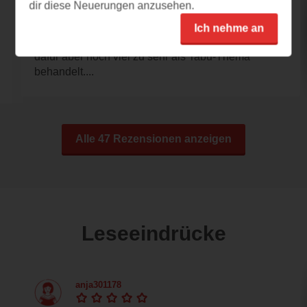
10.12.2023 – 15:19
dir diese Neuerungen anzusehen.
Absolute Herzensempfehlung
Ich nehme an
Das Thema Lipödem betrifft viele und wird
dafür aber noch viel zu sehr als Tabu-Thema
behandelt....
Alle 47 Rezensionen anzeigen
Leseeindrücke
anja301178