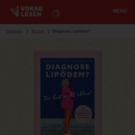
MENÜ
Hauptmenü
Du bist hier
Startseite
❭
Bücher
❭
Diagnose Lipödem?