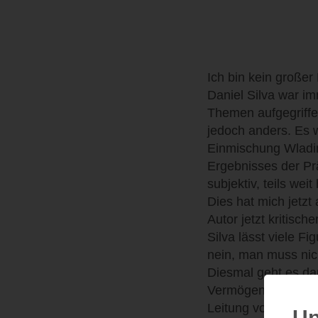
Ich bin kein große
Daniel Silva war i
Themen aufgegriffe
jedoch anders. Es 
Einmischung Wladimi
Ergebnisses der Pr
subjektiv, teils wei
Dies hat mich jetzt
Autor jetzt kritische
Silva lässt viele F
nein, man muss nic
Diesmal geht es da
Vermögens zur Stre
Leitung von Gabriel
Up