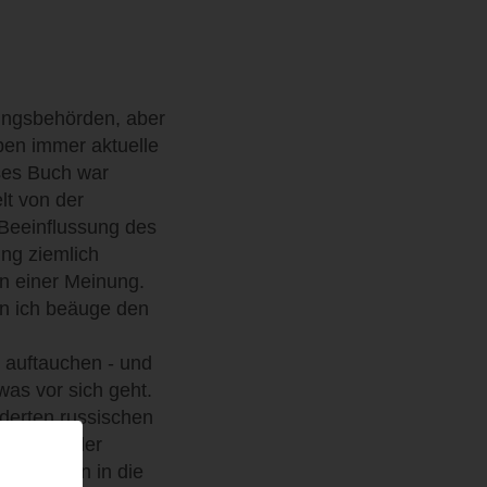
ungsbehörden, aber
en immer aktuelle
ses Buch war
lt von der
 Beeinflussung des
ng ziemlich
ten einer Meinung.
nn ich beäuge den
r auftauchen - und
as vor sich geht.
derten russischen
es unter der
 Cellisten in die