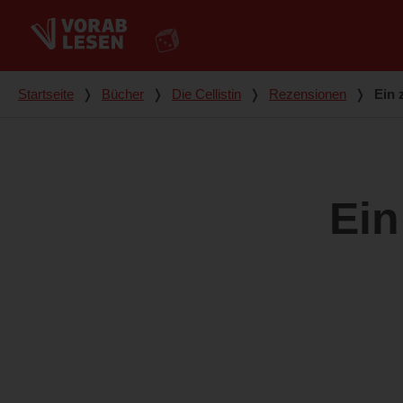
Du bist hier
Startseite
❭
Bücher
❭
Die Cellistin
❭
Rezensionen
❭
Ein 
Ein