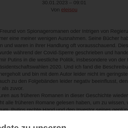
30.01.2023 – 09:01
Von
eleisou
r Freund von Spionageromanen oder Intrigen von Regier
mmer eine meiner wenigen Ausnahmen. Seine Bücher hab
n und waren in ihrer Handlung oft vorausschauend. Die
wurde während der Covid-Sperre geschrieben und hande
r Putins in die westliche Politik, insbesondere von der
äsidentschaftswahlen 2020. Und ich fand die Beschreibu
t hergeholt und bin mit dem Autor leider nicht im gerings
 auch zu den Folgebänden leider negativ beeinflusst, de
r als zuvor.
iguren aus früheren Romanen in dieser Geschichte wiede
ht alle früheren Romane gelesen haben, um zu wissen, w
rum, Putins rechte Hand und den Investor seines geplün
cke zu bringen. Das Ziel des israelischen Geheimdienst
 Allon ist es, einen Kunstagenten und außergewöhnlichen
date zu unseren